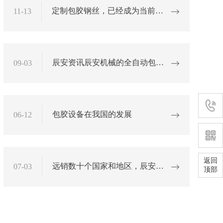
定制包胶钢丝，已经成为当前行
11-13
业的热门选项！
辰安资讯辰安机械的全自动包胶
09-03
机基本配置是什么？
服务
137 9
包胶设备在我国的发展
06-12
返回
远销数十个国家和地区，辰安机
07-03
顶部
械凭实力说话！